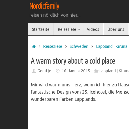
Zum
Nordicfamily
Inhalt
reisen nördlich von hier...
springen
Zum
Startseite
Reiseziele
Videos
Über uns
Inhalt
springen
Startseite
Reiseziele
Schweden
Lappland | Kiruna
A warm story about a cold place
Geertje
16. Januar 2015
Lappland | Kirun
Mir wird warm ums Herz, wenn ich hier zu Hause
fantastische Design vom 25. Icehotel, die Mens
wunderbaren Farben Lapplands.