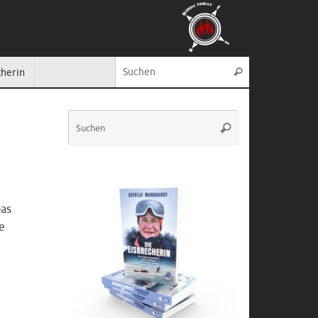
Suche nach:
cherin
Suchen
Suche
Suchen
nach:
Das
e