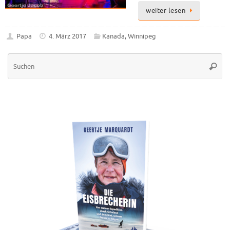
weiter lesen
Papa
4. März 2017
Kanada
,
Winnipeg
Su
Suche
na