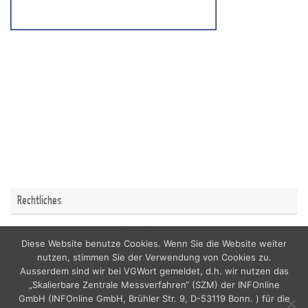
Rechtliches
Impressum
Datenschutzerklärung
Diese Website benutze Cookies. Wenn Sie die Website weiter
nutzen, stimmen Sie der Verwendung von Cookies zu.
Ausserdem sind wir bei VGWort gemeldet, d.h. wir nutzen das
„Skalierbare Zentrale Messverfahren“ (SZM) der INFOnline
GmbH (INFOnline GmbH, Brühler Str. 9, D-53119 Bonn. ) für die