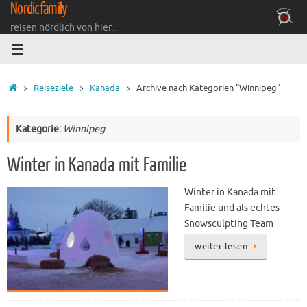
Nordicfamily
Zum
Inhalt
reisen nördlich von hier...
springen
Startseite
Reiseziele
Kanada
Archive nach Kategorien "Winnipeg"
Kategorie:
Winnipeg
Winter in Kanada mit Familie
Winter in Kanada mit
Familie und als echtes
Snowsculpting Team
weiter lesen