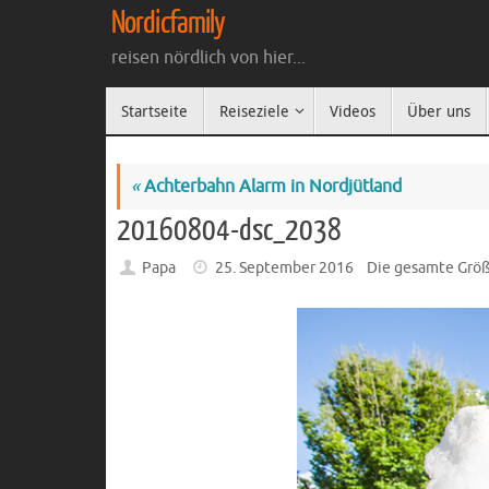
Zum
Nordicfamily
Inhalt
reisen nördlich von hier...
springen
Zum
Startseite
Reiseziele
Videos
Über uns
Inhalt
springen
«
Achterbahn Alarm in Nordjütland
20160804-dsc_2038
Papa
25. September 2016
Die gesamte Grö