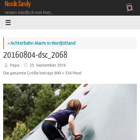
Nordicfamily
Zum
Inhalt
reisen nördlich von hier...
springen
«
Achterbahn Alarm in Nordjütland
20160804-dsc_2068
Papa
25. September 2016
Die gesamte Größe beträgt
800 × 534
Pixel