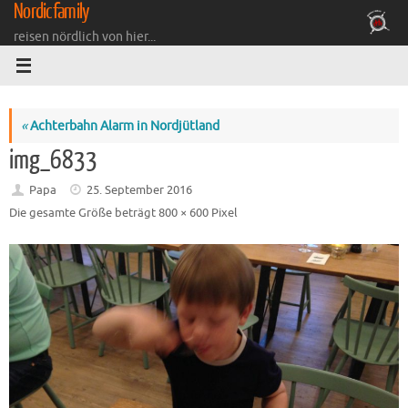
Nordicfamily
Zum
Inhalt
reisen nördlich von hier...
springen
«
Achterbahn Alarm in Nordjütland
img_6833
Papa
25. September 2016
Die gesamte Größe beträgt
800 × 600
Pixel