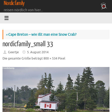
Nordicfamily
Zum
Inhalt
reisen nördlich von hier...
springen
«
Cape Breton – wie ißt man eine Snow Crab?
nordicfamily_small 33
Geertje
5. August 2014
Die gesamte Größe beträgt
800 × 534
Pixel