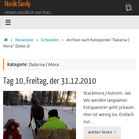
Nordicfamily
Zum
Inhalt
reisen nördlich von hier...
springen
Startseite
Reiseziele
Schweden
Archive nach Kategorien "Dalarna |
Mora"
(Seite 2)
Kategorie:
Dalarna | Mora
Tag 10, Freitag, der 31.12.2010
Stackmora / Autorin: Jan
Wir werden langsamer.
Entspannter geht ja kaum.
Hier ist wenig los. Einfach
nur…
weiter lesen