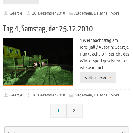
Geertje
26. Dezember 2010
Allgemein
,
Dalarna | Mora
Tag 4, Samstag, der 25.12.2010
1.Weihnachtstag am
IdreFjäll / Autorin: Geertje
Punkt acht Uhr spricht das
Wintersportgewissen – es
ist zwar noch…
weiter lesen
Geertje
26. Dezember 2010
Allgemein
,
Dalarna | Mora
1
2
Su