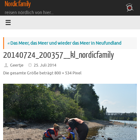
Nordicfamily
Zum
Inhalt
reisen nördlich von hier...
springen
«
Das Meer, das Meer und wieder das Meer in Neufundland
20140724_200357__kl_nordicfamily
Geertje
25. Juli 2014
Die gesamte Größe beträgt
800 × 534
Pixel