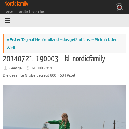
Nordicfamily
Zum
Inhalt
reisen nördlich von hier...
springen
«
Erster Tag auf Neufundland – das gefährlichste Picknick der
Welt
20140721_190003__kl_nordicfamily
Geertje
24. Juli 2014
Die gesamte Größe beträgt
800 × 534
Pixel