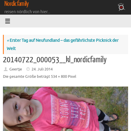
Nordicfamily
Zum
Inhalt
reisen nördlich von hier...
springen
«
Erster Tag auf Neufundland – das gefährlichste Picknick der
Welt
20140722_000053__kl_nordicfamily
Geertje
24. Juli 2014
Die gesamte Größe beträgt
534 × 800
Pixel