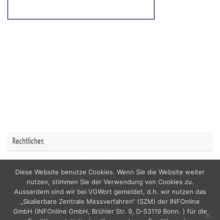
Rechtliches
Impressum
Datenschutzerklärung
Diese Website benutze Cookies. Wenn Sie die Website weiter
nutzen, stimmen Sie der Verwendung von Cookies zu.
Ausserdem sind wir bei VGWort gemeldet, d.h. wir nutzen das
„Skalierbare Zentrale Messverfahren“ (SZM) der INFOnline
GmbH (INFOnline GmbH, Brühler Str. 9, D-53119 Bonn. ) für die
copyright by nordicfamily