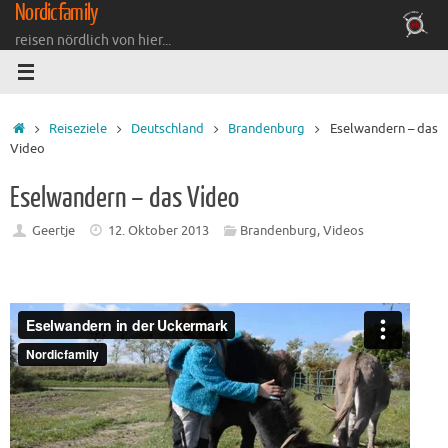
Nordicfamily
Zum
Inhalt
reisen nördlich von hier...
springen
Startseite
Reiseziele
Deutschland
Brandenburg
Eselwandern – das
Video
Eselwandern – das Video
Geertje
12. Oktober 2013
Brandenburg
,
Videos