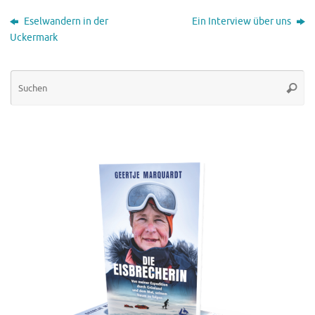
Eselwandern in der
Ein Interview über uns
Uckermark
Su
Suche
na