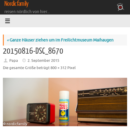
Nordicfamily
Zum
Inhalt
reisen nördlich von hier...
springen
«
Ganze Häuser ziehen um im Freilichtmuseum Maihaugen
20150816-DSC_8670
Papa
2. September 2015
Die gesamte Größe beträgt
800 × 312
Pixel