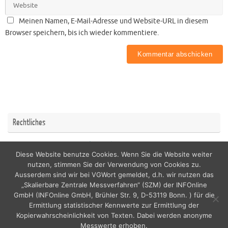
Meinen Namen, E-Mail-Adresse und Website-URL in diesem
Browser speichern, bis ich wieder kommentiere.
Rechtliches
Impressum
Datenschutzerklärung
Diese Website benutze Cookies. Wenn Sie die Website weiter
nutzen, stimmen Sie der Verwendung von Cookies zu.
Ausserdem sind wir bei VGWort gemeldet, d.h. wir nutzen das
„Skalierbare Zentrale Messverfahren“ (SZM) der INFOnline
GmbH (INFOnline GmbH, Brühler Str. 9, D-53119 Bonn. ) für die
copyright by nordicfamily
Ermittlung statistischer Kennwerte zur Ermittlung der
Kopierwahrscheinlichkeit von Texten. Dabei werden anonyme
Messwerte erhoben.