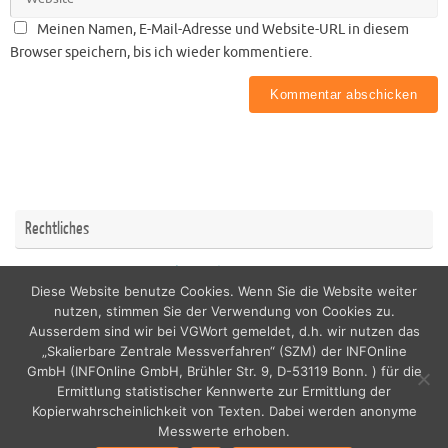
Meinen Namen, E-Mail-Adresse und Website-URL in diesem
Browser speichern, bis ich wieder kommentiere.
Rechtliches
Impressum
Datenschutzerklärung
Diese Website benutze Cookies. Wenn Sie die Website weiter
nutzen, stimmen Sie der Verwendung von Cookies zu.
Ausserdem sind wir bei VGWort gemeldet, d.h. wir nutzen das
„Skalierbare Zentrale Messverfahren“ (SZM) der INFOnline
GmbH (INFOnline GmbH, Brühler Str. 9, D-53119 Bonn. ) für die
copyright by nordicfamily
Ermittlung statistischer Kennwerte zur Ermittlung der
Kopierwahrscheinlichkeit von Texten. Dabei werden anonyme
Messwerte erhoben.