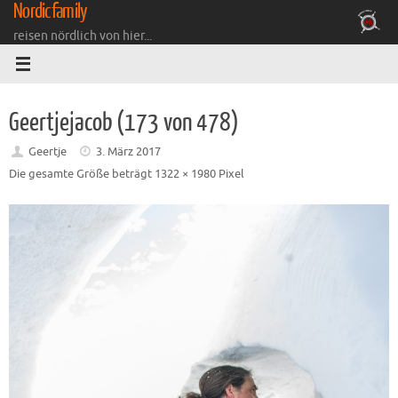
Nordicfamily
Zum
Inhalt
reisen nördlich von hier...
springen
Geertjejacob (173 von 478)
Geertje
3. März 2017
Die gesamte Größe beträgt
1322 × 1980
Pixel