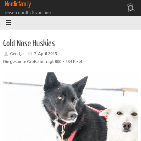
Nordicfamily
Zum
Inhalt
reisen nördlich von hier...
springen
Cold Nose Huskies
Geertje
7. April 2015
Die gesamte Größe beträgt
800 × 534
Pixel