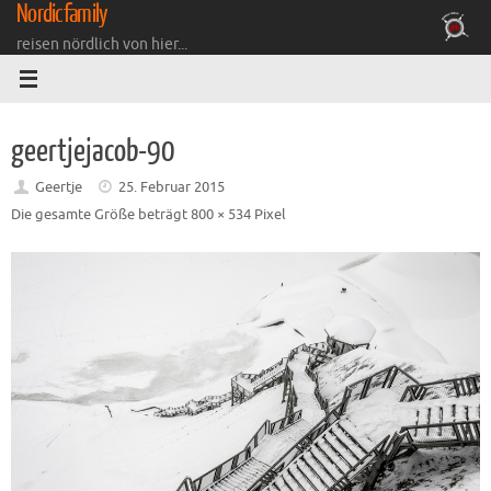
Nordicfamily
Zum
Inhalt
reisen nördlich von hier...
springen
geertjejacob-90
Geertje
25. Februar 2015
Die gesamte Größe beträgt
800 × 534
Pixel