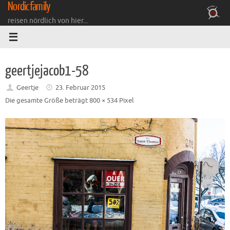
Nordicfamily
Zum
Inhalt
reisen nördlich von hier...
springen
geertjejacob1-58
Geertje
23. Februar 2015
Die gesamte Größe beträgt
800 × 534
Pixel