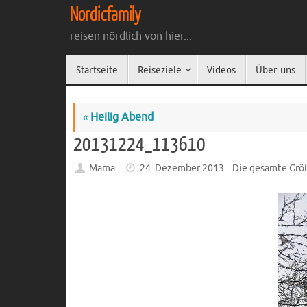
Zum
Nordicfamily
Inhalt
reisen nördlich von hier...
springen
Zum
Startseite
Reiseziele
Videos
Über uns
Inhalt
springen
«
Heilig Abend
20131224_113610
Mama
24. Dezember 2013
Die gesamte Grö