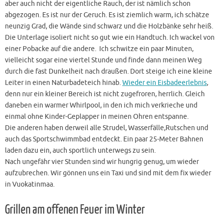
aber auch nicht der eigentliche Rauch, der ist nämlich schon
abgezogen. Es ist nur der Geruch. Es ist ziemlich warm, ich schätze
neunzig Grad, die Wände sind schwarz und die Holzbänke sehr heiß.
Die Unterlage isoliert nicht so gut wie ein Handtuch. Ich wackel von
einer Pobacke auf die andere. Ich schwitze ein paar Minuten,
vielleicht sogar eine viertel Stunde und finde dann meinen Weg
durch die fast Dunkelheit nach draußen. Dort steige ich eine kleine
Leiter in einen Naturbadeteich hinab.
Wieder ein Eisbadeerlebnis
,
denn nur ein kleiner Bereich ist nicht zugefroren, herrlich. Gleich
daneben ein warmer Whirlpool, in den ich mich verkrieche und
einmal ohne Kinder-Geplapper in meinen Ohren entspanne.
Die anderen haben derweil alle Strudel, Wasserfälle,Rutschen und
auch das Sportschwimmbad entdeckt. Ein paar 25-Meter Bahnen
laden dazu ein, auch sportlich unterwegs zu sein.
Nach ungefähr vier Stunden sind wir hungrig genug, um wieder
aufzubrechen. Wir gönnen uns ein Taxi und sind mit dem fix wieder
in Vuokatinmaa.
Grillen am offenen Feuer im Winter