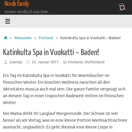
Nordicfamily
Zum
Inhalt
reisen nördlich von hier...
springen
Startseite
Reiseziele
Finnland
Katinkulta Spa in Vuokatti – Baden!
Katinkulta Spa in Vuokatti – Baden!
Geertje
25. Januar 2017
Finnland
,
Ostfinnland
Ein Tag im Katinkulta Spa in Vuokatti für Warmduscher im
finnischen Winter. Ein bisschen Wellness zwischen all den
Aktivitäten muss ja auch mal sein. Die ganze Familie vergnügt sich
an diesem Tag in einer tropischen Badewelt mitten im finnischen
Winter.
Die Mama dreht ihr Langlauf Morgenrunde. Der Schnee ist viel
besser als am Vortag, was so eine kleine Portion Weihnachtsschnee
ausmacht, unglaublich. Es geht diesmal eine kleine Loipe in