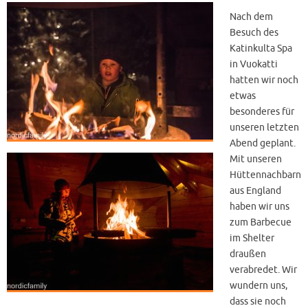
Nach dem
Besuch des
Katinkulta Spa
in Vuokatti
hatten wir noch
etwas
besonderes für
unseren letzten
Abend geplant.
Mit unseren
Hüttennachbarn
aus England
haben wir uns
zum Barbecue
im Shelter
draußen
verabredet. Wir
wundern uns,
dass sie noch