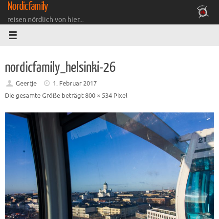
Nordicfamily
Zum
Inhalt
reisen nördlich von hier...
springen
nordicfamily_helsinki-26
Geertje
1. Februar 2017
Die gesamte Größe beträgt
800 × 534
Pixel