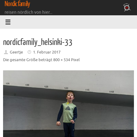
Nordicfamily
Zum
Inhalt
reisen nördlich von hier...
springen
nordicfamily_helsinki-33
Geertje
1. Februar 2017
Die gesamte Größe beträgt
800 × 534
Pixel