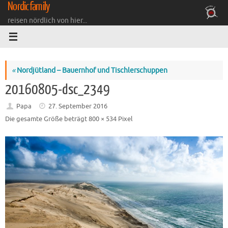
Nordicfamily
Zum
Inhalt
reisen nördlich von hier...
springen
«
Nordjütland – Bauernhof und Tischlerschuppen
20160805-dsc_2349
Papa
27. September 2016
Die gesamte Größe beträgt
800 × 534
Pixel