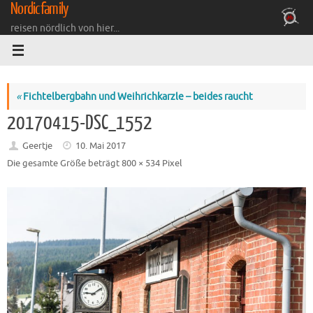
Nordicfamily
Zum
Inhalt
reisen nördlich von hier...
springen
«
Fichtelbergbahn und Weihrichkarzle – beides raucht
20170415-DSC_1552
Geertje
10. Mai 2017
Die gesamte Größe beträgt
800 × 534
Pixel