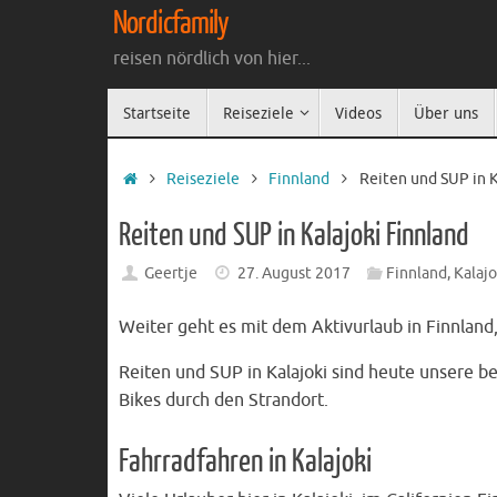
Zum
Nordicfamily
Inhalt
reisen nördlich von hier...
springen
Zum
Startseite
Reiseziele
Videos
Über uns
Inhalt
springen
Startseite
Reiseziele
Finnland
Reiten und SUP in K
Reiten und SUP in Kalajoki Finnland
Geertje
27. August 2017
Finnland
,
Kalajo
Weiter geht es mit dem Aktivurlaub in Finnlan
Reiten und SUP in Kalajoki sind heute unsere 
Bikes durch den Strandort.
Fahrradfahren in Kalajoki