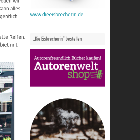
ollen wir
ann alles
www.dieeisbrecherin.de
gentlich
tte Reifen.
„Die Eisbrecherin“ bestellen
biet mit