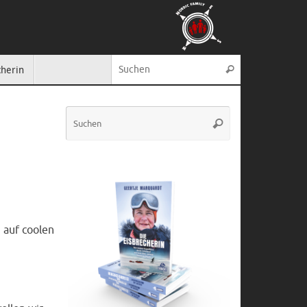
Suche nach:
cherin
Suchen
Suche
Suchen
nach:
 auf coolen