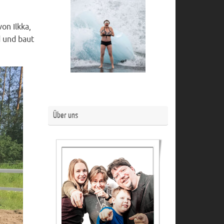
on Ilkka,
d und baut
Über uns