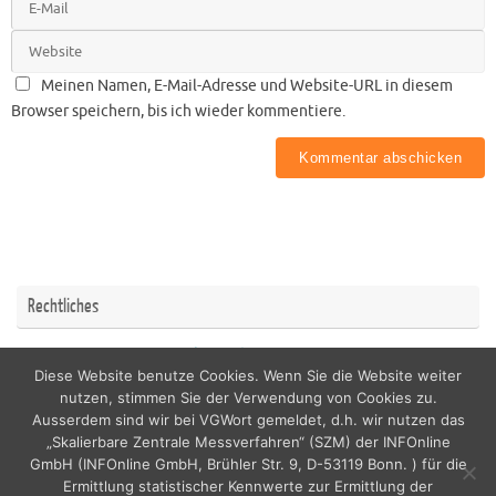
Meinen Namen, E-Mail-Adresse und Website-URL in diesem
Browser speichern, bis ich wieder kommentiere.
Rechtliches
Impressum
Datenschutzerklärung
Diese Website benutze Cookies. Wenn Sie die Website weiter
nutzen, stimmen Sie der Verwendung von Cookies zu.
Ausserdem sind wir bei VGWort gemeldet, d.h. wir nutzen das
„Skalierbare Zentrale Messverfahren“ (SZM) der INFOnline
GmbH (INFOnline GmbH, Brühler Str. 9, D-53119 Bonn. ) für die
copyright by nordicfamily
Ermittlung statistischer Kennwerte zur Ermittlung der