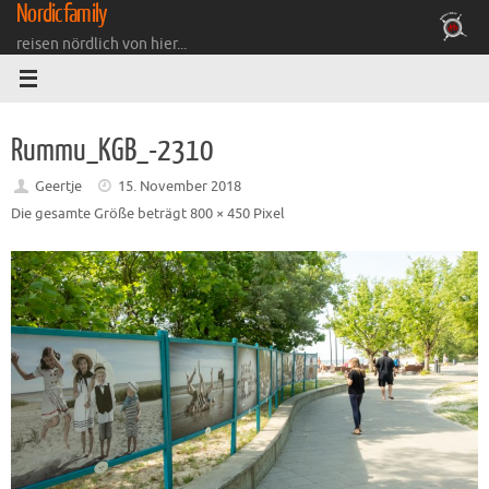
Nordicfamily
Zum
Inhalt
reisen nördlich von hier...
springen
Rummu_KGB_-2310
Geertje
15. November 2018
Die gesamte Größe beträgt
800 × 450
Pixel