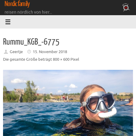
Nordicfamily
Zum
Inhalt
reisen nördlich von hier...
springen
Rummu_KGB_-6775
Geertje
15. November 2018
Die gesamte Größe beträgt
800 × 600
Pixel