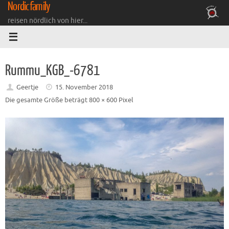
Nordicfamily
Zum
Inhalt
reisen nördlich von hier...
springen
Rummu_KGB_-6781
Geertje
15. November 2018
Die gesamte Größe beträgt
800 × 600
Pixel