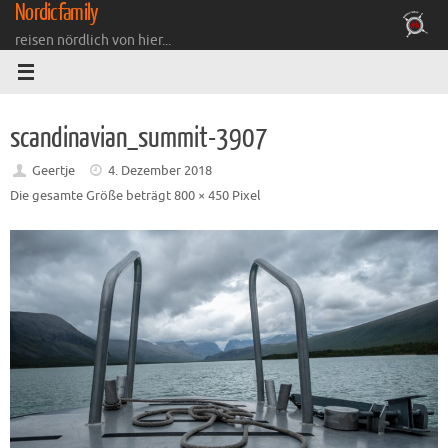
Nordicfamily
Zum
Inhalt
reisen nördlich von hier...
springen
scandinavian_summit-3907
Geertje
4. Dezember 2018
Die gesamte Größe beträgt
800 × 450
Pixel