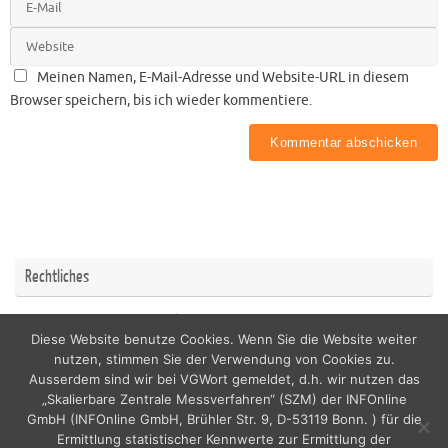
Meinen Namen, E-Mail-Adresse und Website-URL in diesem
Browser speichern, bis ich wieder kommentiere.
Rechtliches
Impressum
Datenschutzerklärung
Diese Website benutze Cookies. Wenn Sie die Website weiter
nutzen, stimmen Sie der Verwendung von Cookies zu.
Ausserdem sind wir bei VGWort gemeldet, d.h. wir nutzen das
„Skalierbare Zentrale Messverfahren“ (SZM) der INFOnline
GmbH (INFOnline GmbH, Brühler Str. 9, D-53119 Bonn. ) für die
copyright by nordicfamily
Ermittlung statistischer Kennwerte zur Ermittlung der