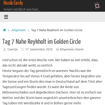
Nordicfamily
Zum
Inhalt
reisen nördlich von hier...
springen
Startseite
Allgemein
Tag 7 Nahe Reykholt im Golden Circle
Tag 7 Nahe Reykholt im Golden Circle
Geertje
17. September 2010
Allgemein
,
Island
Und schon ist die erste Woche rum. Wir haben so viel erlebt, dass
das recht abtrakt wirkt, so zeitlich.
Heute begann der Tag gemütlich im warmen. Nachts war die
Temperatur bis auf minus 4 Grad gefallen, aber heute begrüßte uns
die Sonne und ein Sturm den man in Deutschland auf dem Titel aller
Tageszeitungen finden würde. Es wäre die Rede von
Millionenschäden und abgedeckten Dächern. Hier ist es einfach nur
Wetter und der Sturm kann ungestört ununterbrochen den ganzen
Tag toben mit Windstärke 8 und in Böhen gerne mehr.