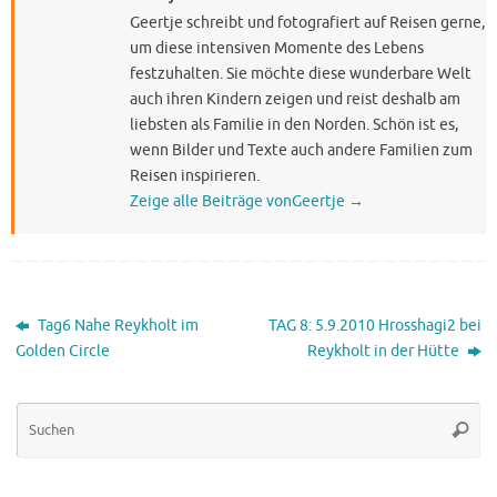
Geertje schreibt und fotografiert auf Reisen gerne,
um diese intensiven Momente des Lebens
festzuhalten. Sie möchte diese wunderbare Welt
auch ihren Kindern zeigen und reist deshalb am
liebsten als Familie in den Norden. Schön ist es,
wenn Bilder und Texte auch andere Familien zum
Reisen inspirieren.
Zeige alle Beiträge vonGeertje
→
Tag6 Nahe Reykholt im
TAG 8: 5.9.2010 Hrosshagi2 bei
Golden Circle
Reykholt in der Hütte
Su
Suche
na