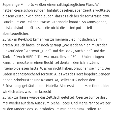
Superenge Minibrücke über einen raftingtauglichen Fluss. Wir
hatten diese schon auf der Hinfahrt gesehen, aber Geertje wollte zu
diesem Zeitpunkt nicht glauben, dass es sich bei dieser Strasse bzw.
Brücke um ein Teil der Strasse 30 handeln könnte. So kanns gehen,
in Island sind alle Strassen, die nicht die 1 sind potentiell
abenteuerlicher.
Zurück in Reykholt kamen wir zu meinem Lieblingsladen. Beim
ersten Besuch hatte ich noch gefragt „Wo ist denn hier im Ort der
Einkaufladen.“ Antwort „Hier.“ Und die Bank „Auch hier.“ Und die
Tank…“ “Auch HIER!“. Toll was man alles auf 30qm Unterbringen
kann. Ich musste an einen Buchtitel denken, den ich letztens
irgenwo gelesen hatte. Was wir nicht haben, brauchen sie nicht. Der
Laden ist entsprechend sortiert. Alles was das Herz begehrt. Zangen
neben Zahnbürsten und Kosmetika, Belletristik neben den
Erfrischungsgetränken und Nutella. Also es stimmt. Man findet hier
wirklich alles, was man braucht.
Zurück zu Hause wurde das Zeltdach gelüftet. Geertje turnte dazu
mal wieder auf dem Auto rum. Siehe Fotos. Und Merle rannte weiter
zu den Kindern des Bauernhofes um mit ihnen rumzutollen. Toll.