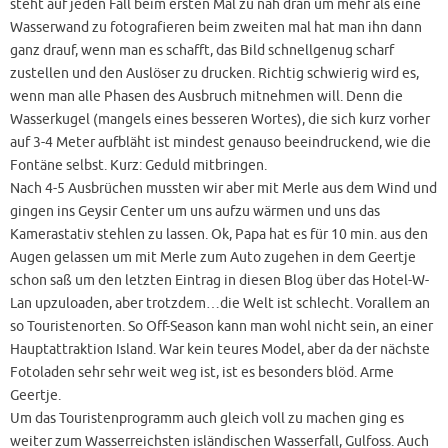
steht auf jeden Fall beim ersten Mal zu nah dran um mehr als eine
Wasserwand zu fotografieren beim zweiten mal hat man ihn dann
ganz drauf, wenn man es schafft, das Bild schnellgenug scharf
zustellen und den Auslöser zu drucken. Richtig schwierig wird es,
wenn man alle Phasen des Ausbruch mitnehmen will. Denn die
Wasserkugel (mangels eines besseren Wortes), die sich kurz vorher
auf 3-4 Meter aufbläht ist mindest genauso beeindruckend, wie die
Fontäne selbst. Kurz: Geduld mitbringen.
Nach 4-5 Ausbrüchen mussten wir aber mit Merle aus dem Wind und
gingen ins Geysir Center um uns aufzu wärmen und uns das
Kamerastativ stehlen zu lassen. Ok, Papa hat es für 10 min. aus den
Augen gelassen um mit Merle zum Auto zugehen in dem Geertje
schon saß um den letzten Eintrag in diesen Blog über das Hotel-W-
Lan upzuloaden, aber trotzdem…die Welt ist schlecht. Vorallem an
so Touristenorten. So Off-Season kann man wohl nicht sein, an einer
Hauptattraktion Island. War kein teures Model, aber da der nächste
Fotoladen sehr sehr weit weg ist, ist es besonders blöd. Arme
Geertje.
Um das Touristenprogramm auch gleich voll zu machen ging es
weiter zum Wasserreichsten isländischen Wasserfall, Gulfoss. Auch