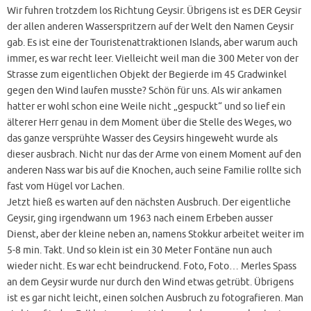
Wir fuhren trotzdem los Richtung Geysir. Übrigens ist es DER Geysir
der allen anderen Wasserspritzern auf der Welt den Namen Geysir
gab. Es ist eine der Touristenattraktionen Islands, aber warum auch
immer, es war recht leer. Vielleicht weil man die 300 Meter von der
Strasse zum eigentlichen Objekt der Begierde im 45 Gradwinkel
gegen den Wind laufen musste? Schön für uns. Als wir ankamen
hatter er wohl schon eine Weile nicht „gespuckt“ und so lief ein
älterer Herr genau in dem Moment über die Stelle des Weges, wo
das ganze versprühte Wasser des Geysirs hingeweht wurde als
dieser ausbrach. Nicht nur das der Arme von einem Moment auf den
anderen Nass war bis auf die Knochen, auch seine Familie rollte sich
fast vom Hügel vor Lachen.
Jetzt hieß es warten auf den nächsten Ausbruch. Der eigentliche
Geysir, ging irgendwann um 1963 nach einem Erbeben ausser
Dienst, aber der kleine neben an, namens Stokkur arbeitet weiter im
5-8 min. Takt. Und so klein ist ein 30 Meter Fontäne nun auch
wieder nicht. Es war echt beindruckend. Foto, Foto… Merles Spass
an dem Geysir wurde nur durch den Wind etwas getrübt. Übrigens
ist es gar nicht leicht, einen solchen Ausbruch zu fotografieren. Man