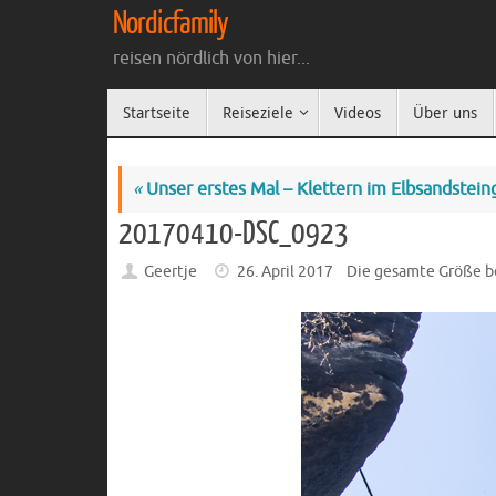
Zum
Nordicfamily
Inhalt
reisen nördlich von hier...
springen
Zum
Startseite
Reiseziele
Videos
Über uns
Inhalt
springen
«
Unser erstes Mal – Klettern im Elbsandstein
20170410-DSC_0923
Geertje
26. April 2017
Die gesamte Größe b