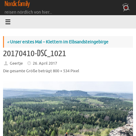
Nordicfamily
Zum
Inhalt
reisen nördlich von hier...
springen
«
Unser erstes Mal – Klettern im Elbsandsteingebirge
20170410-DSC_1021
Geertje
26. April 2017
Die gesamte Größe beträgt
800 × 534
Pixel