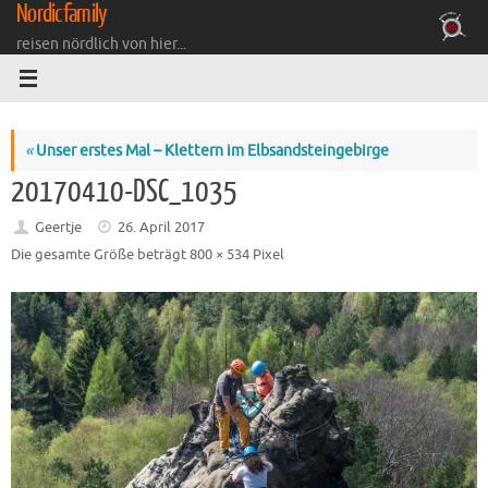
Nordicfamily
Zum
Inhalt
reisen nördlich von hier...
springen
«
Unser erstes Mal – Klettern im Elbsandsteingebirge
20170410-DSC_1035
Geertje
26. April 2017
Die gesamte Größe beträgt
800 × 534
Pixel