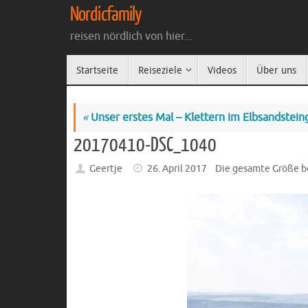
Zum
Nordicfamily
Inhalt
reisen nördlich von hier...
springen
Zum
Startseite
Reiseziele
Videos
Über uns
Inhalt
springen
«
Unser erstes Mal – Klettern im Elbsandstein
20170410-DSC_1040
Geertje
26. April 2017
Die gesamte Größe b