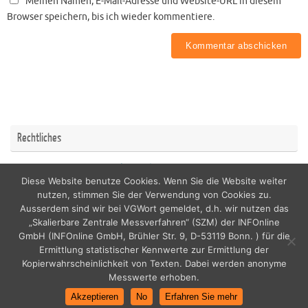
Meinen Namen, E-Mail-Adresse und Website-URL in diesem
Browser speichern, bis ich wieder kommentiere.
Rechtliches
Impressum
Datenschutzerklärung
Diese Website benutze Cookies. Wenn Sie die Website weiter
nutzen, stimmen Sie der Verwendung von Cookies zu.
Ausserdem sind wir bei VGWort gemeldet, d.h. wir nutzen das
„Skalierbare Zentrale Messverfahren“ (SZM) der INFOnline
GmbH (INFOnline GmbH, Brühler Str. 9, D-53119 Bonn. ) für die
copyright by nordicfamily
Ermittlung statistischer Kennwerte zur Ermittlung der
Kopierwahrscheinlichkeit von Texten. Dabei werden anonyme
Messwerte erhoben.
Akzeptieren
No
Erfahren Sie mehr
Powered by
Tempera
&
WordPress.