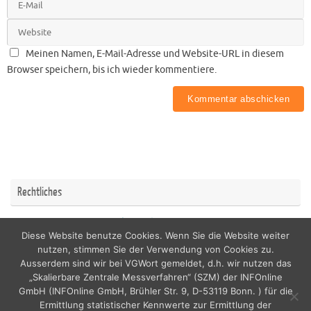
Meinen Namen, E-Mail-Adresse und Website-URL in diesem
Browser speichern, bis ich wieder kommentiere.
Rechtliches
Impressum
Datenschutzerklärung
Diese Website benutze Cookies. Wenn Sie die Website weiter
nutzen, stimmen Sie der Verwendung von Cookies zu.
Ausserdem sind wir bei VGWort gemeldet, d.h. wir nutzen das
„Skalierbare Zentrale Messverfahren“ (SZM) der INFOnline
GmbH (INFOnline GmbH, Brühler Str. 9, D-53119 Bonn. ) für die
copyright by nordicfamily
Ermittlung statistischer Kennwerte zur Ermittlung der