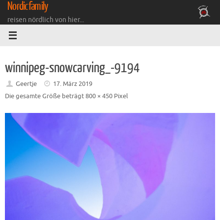
Nordicfamily
Zum
Inhalt
reisen nördlich von hier...
springen
winnipeg-snowcarving_-9194
Geertje
17. März 2019
Die gesamte Größe beträgt
800 × 450
Pixel