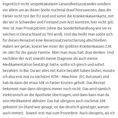
eigentlich recht unspektakulären Gesundheitszustandes sondern
vor allem um an dieser Stelle nochmal drauf hinzuweisen, dass die
Färöer nicht teil der EU sind und somit die Krankenkassenkarte, mit
der wir in Schweden und Finnland zum Arzt konnten, hier nicht gilt.
Hier ist man Privatpatient (ohne die Sonderbehandlung wie sie es
solchen in Deutschland zu Teil wird). Und das heißt man sollte sich
für dieses Reiseziel eine Reisezusatzversicherung abschließen.
Haben wir getan, kostet bei einer der größten Krankenkassen 23€
im Jahr für die ganze Familie. Aber man muss halt dran denken. Und
nachdem der Arzt sowohl meine Diagnose als auch meine
Medikamentation bestätigt hatte, sollte ich gleich und sofort
bezahlen. In Bar. Da wir alles mit Karte bezahlt haben bisher, musste
ich also erst mal zu nächsten ATM – Maschine (EC-Automat) und
hab da dann die etwa 50€ in Färöer Kronen geholt. Das Rezept
bekommt man dann übrigens immer noch nicht. Das wird nämlich
elektronisch an die Apotheke übertragen, und dann kann man da
sein Medikament abholen. Das hat übrigens auch nochmal 20€
gekostet (in Dland wie gesagt, ist das deutlich günstiger, warum
auch immer). Soweit erst mal zum Prozedere. Auch übrigens, als ich