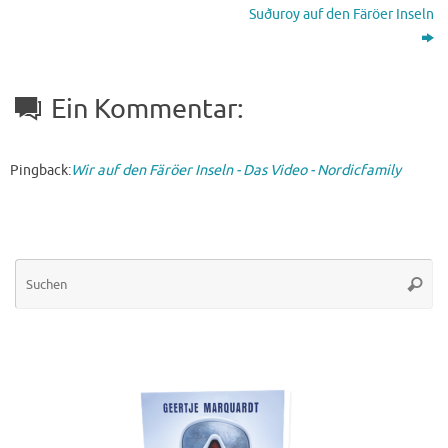
Suðuroy auf den Färöer Inseln
Ein Kommentar:
Pingback:
Wir auf den Färöer Inseln - Das Video - Nordicfamily
Su
Suche
na