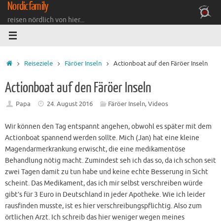
Nordicfamily
Zum
Inhalt
reisen nördlich von hier...
springen
Startseite
Reiseziele
Färöer Inseln
Actionboat auf den Färöer Inseln
Actionboat auf den Färöer Inseln
Papa
24. August 2016
Färöer Inseln
,
Videos
Wir können den Tag entspannt angehen, obwohl es später mit dem
Actionboat spannend werden sollte. Mich (Jan) hat eine kleine
Magendarmerkrankung erwischt, die eine medikamentöse
Behandlung nötig macht. Zumindest seh ich das so, da ich schon seit
zwei Tagen damit zu tun habe und keine echte Besserung in Sicht
scheint. Das Medikament, das ich mir selbst verschreiben würde
gibt’s für 3 Euro in Deutschland in jeder Apotheke. Wie ich leider
rausfinden musste, ist es hier verschreibungspflichtig. Also zum
örtlichen Arzt. Ich schreib das hier weniger wegen meines