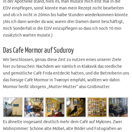
in der Apotheke stand, hieß es, man müsste mich erst mal in die
EDV einpflegen, sonst könnte man mein Rezept nicht bearbeiten
und ob ich nicht in 20min bis halbe Stunden wiederkommen könnte.
(Als ich dann wieder da war, waren drei Damen damit beschäftigt,
mich Sonderfall in die EDV einzupflegen so dass ich noch 10 min
zusätzlich warten musste.)
Das Cafe Mormor auf Suduroy
Wir beschlossen, genau diese Zeit zu nutzen eines unserer Ziele
hier zu besuchen. Nachdem wir nämlich in Klaksvik das niedliche
und gemütliche Café Frida entdeckt hatten, und die Betreiberin uns
das hiesige Café Mormor in Tvøroyri empfahl, wollten wir dahin.
Mormor heißt übrigens „Mutter-Mutter“ also Großmutter.
Es ähnelte insgesamt deutlich mehr dem Café auf Mykines. Zwei
Wohnzimmer: Schöne alte Möbel, alte Bilder und Fotografien an