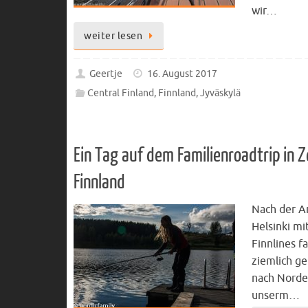
wir…
weiter lesen
Geertje
16. August 2017
Central Finland
,
Finnland
,
Jyväskylä
Ein Tag auf dem Familienroadtrip in Z
Finnland
Nach der A
Helsinki mi
Finnlines f
ziemlich g
nach Norde
unserm…