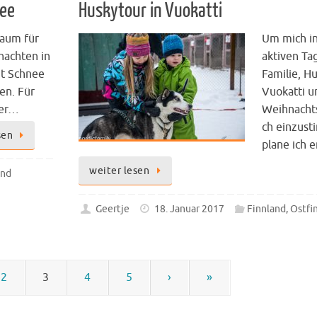
nee
Huskytour in Vuokatti
Traum für
Um mich i
nachten in
aktiven Ta
it Schnee
Familie, H
en. Für
Vuokatti u
ser…
Weihnach
ch einzus
sen
plane ich 
weiter lesen
and
Geertje
18. Januar 2017
Finnland
,
Ostfi
2
3
4
5
›
»