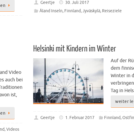
Geertje
30. Juli 2017
sen
Åland Inseln
,
Finnland
,
Jyväskylä
,
Reiseziele
Helsinki mit Kindern im Winter
Auf der Rü
dem finni
land Video
Winter in 
 es auch bei
verbringen
Traditionen
Tag in Hel
avon ist,
weiter l
sen
Geertje
1. Februar 2017
Finnland
,
Ostfi
and
,
Videos