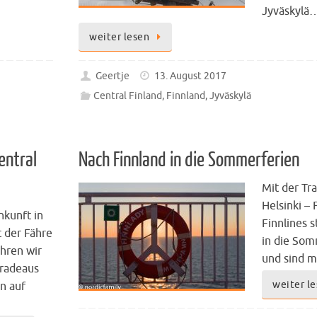
Jyväskylä
weiter lesen
Geertje
13. August 2017
Central Finland
,
Finnland
,
Jyväskylä
entral
Nach Finnland in die Sommerferien
Mit der T
Helsinki –
nkunft in
Finnlines s
t der Fähre
in die Som
ahren wir
und sind 
eradeaus
weiter l
n auf