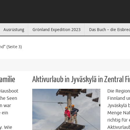
Ausrüstung
Grönland Expedition 2023
Das Buch – die Eisbre
nd"
(Seite 3)
amilie
Aktivurlaub in Jyväskylä in Zentral F
Hausboot
Die Region
che Seen
Finnland 
rn war
Jyväskylä 
 ein
Menge Nat
richtig für
y. Wie
Aktivurlau