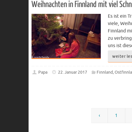
Weihnachten in Finnland mit viel Sch
Es ist ein 
viele, Weih
Finnland m
zu verbring
uns ist die
weiter le
Papa
22. Januar 2017
Finnland
,
Ostfinnl
‹
1