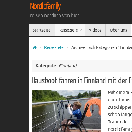
Zum
Nordicfamily
Inhalt
reisen nördlich von hier...
springen
Zum
Startseite
Reiseziele
Videos
Über uns
Inhalt
springen
Startseite
Reiseziele
Archive nach Kategorien "Finnla
Kategorie:
Finnland
Hausboot fahren in Finnland mit der F
Mit einem 
über finnis
zu schippe
schon lange
Traum der
nordicfamil