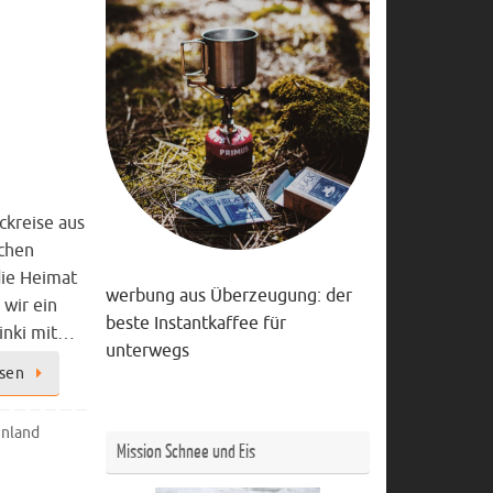
ckreise aus
schen
die Heimat
werbung aus Überzeugung: der
 wir ein
beste Instantkaffee für
sinki mit…
unterwegs
esen
nnland
Mission Schnee und Eis