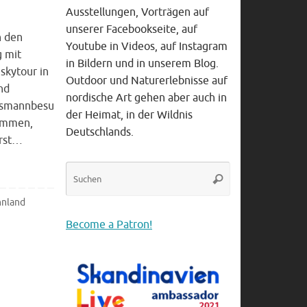
Ausstellungen, Vorträgen auf
unserer Facebookseite, auf
n den
Youtube in Videos, auf Instagram
g mit
in Bildern und in unserem Blog.
uskytour in
Outdoor und Naturerlebnisse auf
nd
nordische Art gehen aber auch in
tsmannbesu
der Heimat, in der Wildnis
timmen,
Deutschlands.
erst…
Suche
Suchen
nach:
nnland
Become a Patron!