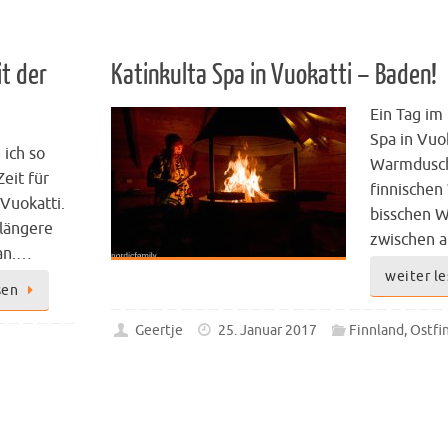
it der
Katinkulta Spa in Vuokatti – Baden!
Ein Tag im
Spa in Vuok
 ich so
Warmdusc
Zeit für
finnischen 
 Vuokatti.
bisschen W
 längere
zwischen 
 an.…
weiter l
sen
Geertje
25. Januar 2017
Finnland
,
Ostfi