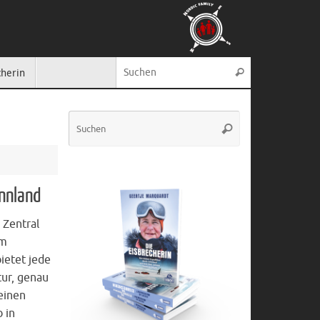
Suche nach:
cherin
Suchen
Suche
Suchen
nach:
innland
 Zentral
um
bietet jede
ur, genau
 einen
b in