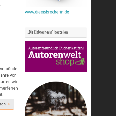
…
www.dieeisbrecherin.de
„Die Eisbrecherin“ bestellen
ravemünde –
 Fähre von
tarten wir
merferien
mit…
esen