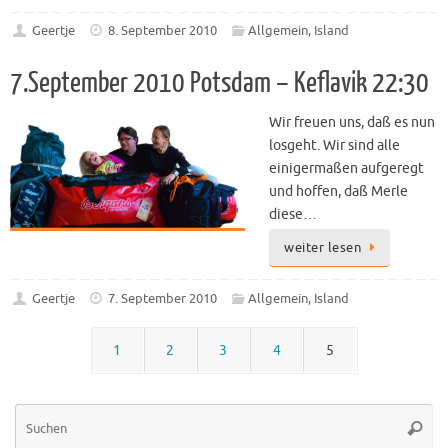
Geertje
8. September 2010
Allgemein
,
Island
7.September 2010 Potsdam – Keflavik 22:30
Wir freuen uns, daß es nun
losgeht. Wir sind alle
einigermaßen aufgeregt
und hoffen, daß Merle
diese…
weiter lesen
Geertje
7. September 2010
Allgemein
,
Island
1
2
3
4
5
Su
Suche
na