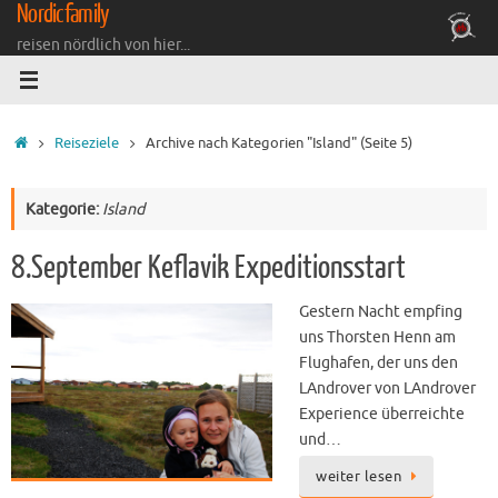
Nordicfamily
Zum
Inhalt
reisen nördlich von hier...
springen
Startseite
Reiseziele
Archive nach Kategorien "Island"
(Seite 5)
Kategorie:
Island
8.September Keflavik Expeditionsstart
Gestern Nacht empfing
uns Thorsten Henn am
Flughafen, der uns den
LAndrover von LAndrover
Experience überreichte
und…
weiter lesen