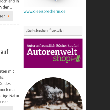
Hochland in
n der…
www.dieeisbrecherin.de
esen
„Die Eisbrecherin“ bestellen
 auf
täten mit
dic
Guides
 noch mal
ltige Natur
hr nah…