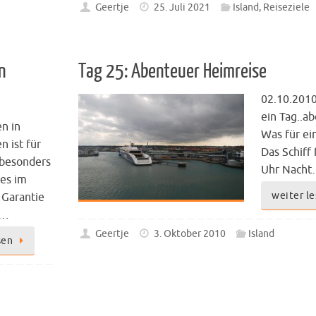
Geertje
25. Juli 2021
Island
,
Reiseziele
n
Tag 25: Abenteuer Heimreise
02.10.2010
ein Tag..ab
n in
Was für ei
n ist für
Das Schiff
besonders
Uhr Nach
 es im
weiter l
 Garantie
e…
Geertje
3. Oktober 2010
Island
sen