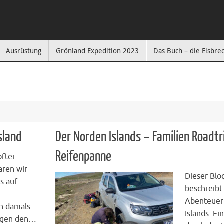
Ausrüstung
Grönland Expedition 2023
Das Buch – die Eisbre
"
sland
Der Norden Islands – Familien Roadtr
Reifenpanne
öfter
aren wir
Dieser Blo
s auf
beschreibt
Abenteuer
n damals
Islands. Ei
gegen den…