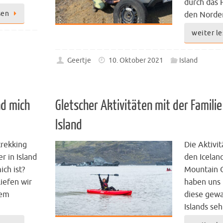
durch das 
sen
den Norde
weiter l
Geertje
10. Oktober 2021
Island
nd mich
Gletscher Aktivitäten mit der Familie
Island
trekking
Die Aktivi
r in Island
den Icelan
ich ist?
Mountain 
liefen wir
haben uns
rem
diese gewa
Islands se