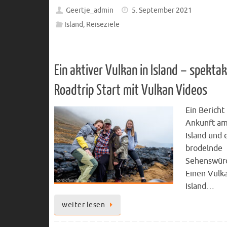
Geertje_admin
5. September 2021
Island
,
Reiseziele
Ein aktiver Vulkan in Island – spekta
Roadtrip Start mit Vulkan Videos
Ein Bericht
Ankunft am
Island und 
brodelnde
Sehenswürd
Einen Vulka
Island…
weiter lesen