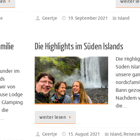
sen
weiter l
le
Geertje
19. September 2021
Island
milie
Die Highlights im Süden Islands
Die Highli
Süden Isla
under im
unsere ga
nds
nordicfami
wir von
Bann gezo
use Lodge
Nachdem w
e Glamping
die…
 die
weiter lesen
e…
Geertje
15. August 2021
Island
,
Reisezie