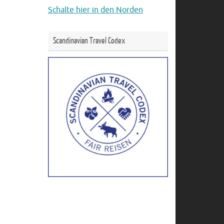
Schalte hier in den Norden
Scandinavian Travel Codex