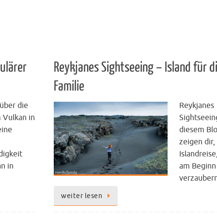
kulärer
Reykjanes Sightseeing – Island für d
Familie
 über die
Reykjanes
 Vulkan in
Sightseein
eine
diesem Bl
zeigen dir,
igkeit
Islandreise
n in
am Beginn
verzauber
weiter lesen