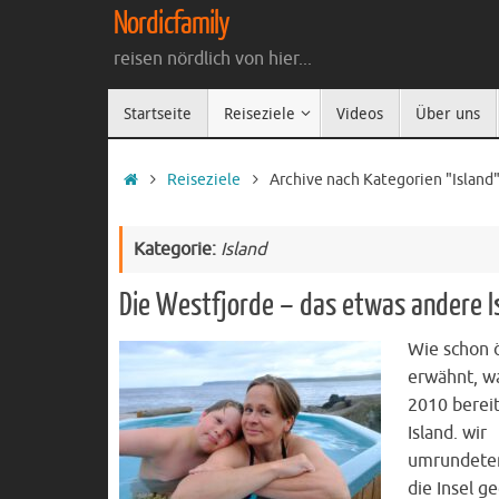
Zum
Nordicfamily
Inhalt
reisen nördlich von hier...
springen
Zum
Startseite
Reiseziele
Videos
Über uns
Inhalt
springen
Startseite
Reiseziele
Archive nach Kategorien "Island
Kategorie:
Island
Die Westfjorde – das etwas andere I
Wie schon 
erwähnt, w
2010 bereit
Island. wir
umrundete
die Insel 