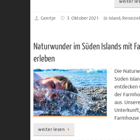
weiter le
Geertje
3. Oktober 2021
Island
,
Reisezie
Naturwunder im Süden Islands mit Fa
erleben
Die Naturw
Süden Isla
entdecken 
der Farmho
aus. Unser
Unterkunft,
Farmhous
weiter lesen