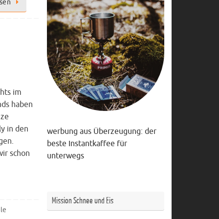
esen
ghts im
nds haben
nze
ly in den
werbung aus Überzeugung: der
gen.
beste Instantkaffee für
ir schon
unterwegs
Mission Schnee und Eis
le