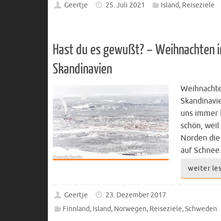
Geertje
25. Juli 2021
Island
,
Reiseziele
Hast du es gewußt? – Weihnachten i
Skandinavien
Weihnachte
Skandinavie
uns immer 
schön, weil
Norden die
auf Schne
weiter le
Geertje
23. Dezember 2017
Finnland
,
Island
,
Norwegen
,
Reiseziele
,
Schweden