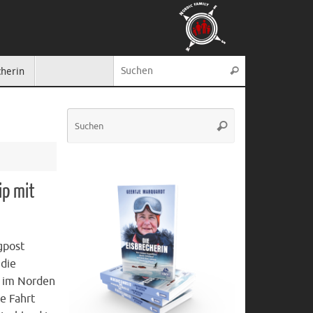
Suche nach:
cherin
Suchen
Suche
Suchen
nach:
ip mit
gpost
 die
 im Norden
ne Fahrt