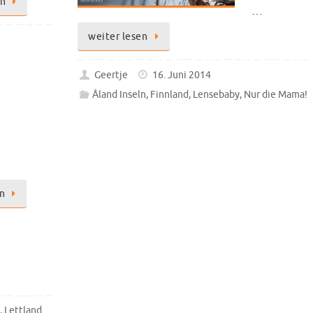
en
…
weiter lesen
Geertje
16. Juni 2014
Åland Inseln
,
Finnland
,
Lensebaby
,
Nur die Mama!
n
,
Lettland