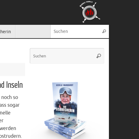
Suche nach:
cherin
Suchen
Suche
Suchen
nach:
d Inseln
 noch so
ass sogar
onelle
er
 werden
ostrudern.