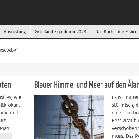
Ausrüstung
Grönland Expedition 2023
Das Buch – die Eisbre
ensebaby"
uten
Blauer Himmel und Meer auf den Ålan
ist es, wie
Es ist immer
altkrokan,
stürmisch, d
ndig und
eine traditi
anz
Festivität hi
. Man…
verschoben
muss. Das P