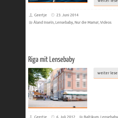
weiter les
Geertje
23. Juni 2014
Åland Inseln
,
Lensebaby
,
Nur die Mama!
,
Videos
Riga mit Lensebaby
weiter lese
Geertje
6. Juli 2012
Baltikum
,
Lensebaby