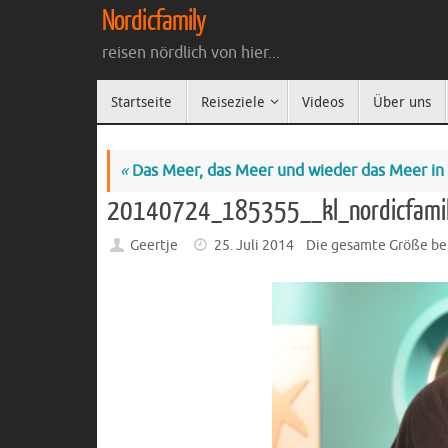
Zum
Nordicfamily
Inhalt
reisen nördlich von hier...
springen
Zum
Startseite
Reiseziele
Videos
Über uns
Inhalt
springen
«
Das Meer, das Meer und wieder das Meer in
20140724_185355__kl_nordicfami
Geertje
25. Juli 2014
Die gesamte Größe be