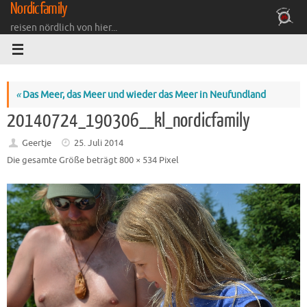
Nordicfamily
Zum
Inhalt
reisen nördlich von hier...
springen
«
Das Meer, das Meer und wieder das Meer in Neufundland
20140724_190306__kl_nordicfamily
Geertje
25. Juli 2014
Die gesamte Größe beträgt
800 × 534
Pixel