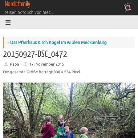
Nordicfamily
Zum
Inhalt
reisen nördlich von hier...
springen
«
Das Pfarrhaus Kirch Kogel im wilden Mecklenburg
20150927-DSC_0472
Papa
17. November 2015
Die gesamte Größe beträgt
800 × 534
Pixel