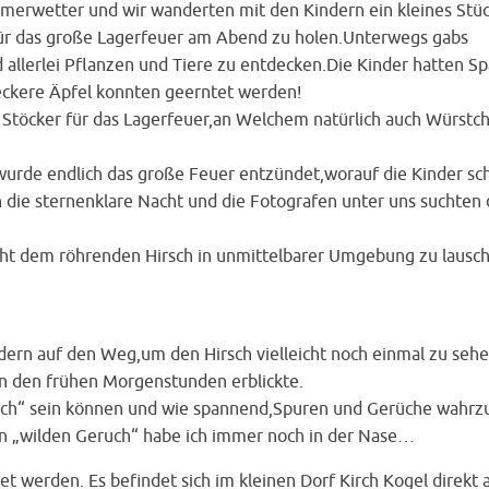
merwetter und wir wanderten mit den Kindern ein kleines Stü
für das große Lagerfeuer am Abend zu holen.Unterwegs gabs
d allerlei Pflanzen und Tiere zu entdecken.Die Kinder hatten Sp
eckere Äpfel konnten geerntet werden!
 Stöcker für das Lagerfeuer,an Welchem natürlich auch Würstc
urde endlich das große Feuer entzündet,worauf die Kinder sc
 die sternenklare Nacht und die Fotografen unter uns suchten
ht dem röhrenden Hirsch in unmittelbarer Umgebung zu lausc
ern auf den Weg,um den Hirsch vielleicht noch einmal zu seh
in den frühen Morgenstunden erblickte.
„Pirsch“ sein können und wie spannend,Spuren und Gerüche wah
en „wilden Geruch“ habe ich immer noch in der Nase…
t werden. Es befindet sich im kleinen Dorf Kirch Kogel direkt