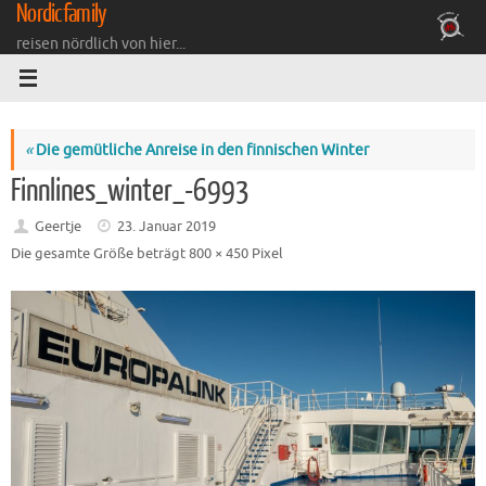
Nordicfamily
Zum
Inhalt
reisen nördlich von hier...
springen
«
Die gemütliche Anreise in den finnischen Winter
Finnlines_winter_-6993
Geertje
23. Januar 2019
Die gesamte Größe beträgt
800 × 450
Pixel