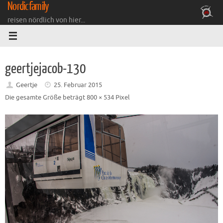
Nordicfamily
Zum
Inhalt
reisen nördlich von hier...
springen
geertjejacob-130
Geertje
25. Februar 2015
Die gesamte Größe beträgt
800 × 534
Pixel