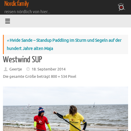
Nordicfamily
Zum
Inhalt
reisen nördlich von hier...
springen
«
Hvide Sande – Standup Paddling im Sturm und Segeln auf der
hundert Jahre alten Maja
Westwind SUP
Geertje
18. September 2014
Die gesamte Größe beträgt
800 × 534
Pixel