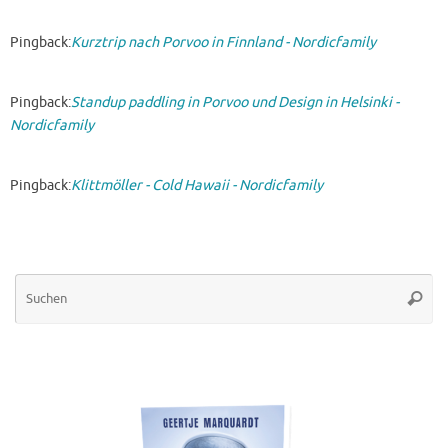
Pingback:
Kurztrip nach Porvoo in Finnland - Nordicfamily
Pingback:
Standup paddling in Porvoo und Design in Helsinki -
Nordicfamily
Pingback:
Klittmöller - Cold Hawaii - Nordicfamily
Su
Suche
na