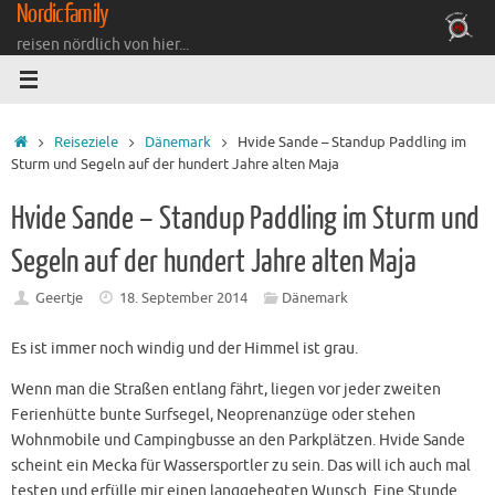
Nordicfamily
Zum
Inhalt
reisen nördlich von hier...
springen
Startseite
Reiseziele
Dänemark
Hvide Sande – Standup Paddling im
Sturm und Segeln auf der hundert Jahre alten Maja
Hvide Sande – Standup Paddling im Sturm und
Segeln auf der hundert Jahre alten Maja
Geertje
18. September 2014
Dänemark
Es ist immer noch windig und der Himmel ist grau.
Wenn man die Straßen entlang fährt, liegen vor jeder zweiten
Ferienhütte bunte Surfsegel, Neoprenanzüge oder stehen
Wohnmobile und Campingbusse an den Parkplätzen. Hvide Sande
scheint ein Mecka für Wassersportler zu sein. Das will ich auch mal
testen und erfülle mir einen langgehegten Wunsch. Eine Stunde