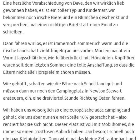
Eine herzliche Verabschiedung von Dave, den wir wirklich lieb
gewonnen haben, es ist ein toller Typ und Kindernarr, wir
bekommen noch irische Biere und ein Blümchen geschenkt und
versprechen, mal einen richtigen Brief statt einer Email zu
schreiben.
Dann fahren wir los, es ist immernoch sommerlich warm und die
irische Landschaft zieht hügelig an uns vorbei. Morten macht ein
Vormittagsschläfchen, Merle überbrückt mit Hörspielen. Kopfhörer
waren seit dem letzten Sommer eine tolle Anschaffung, so dass die
Eltern nicht alle Hörspiele mithören müssen.
Wie gehofft, schaffen wie die Fähre nach Schottland gut und
müssen dann nur noch den Campingplatz in Newton Stewart
ansteuern, d.h. eine dreiviertel Stunde Richtung Osten fahren.
Wir haben uns vorsorglich so eine europäische adac campingcard
geholt, die uns aber nur an einer Stelle 10% gebracht hat – also
rentiert hat sie sich nicht. Dieser Platz ist voll mit Mobilhomes, die
immer so einen trostlosen Anblick haben. Jan besorgt schnell noch
ein paar Kleinigkeiten. Dann wird mal das kleine Zelt aufgebaut und