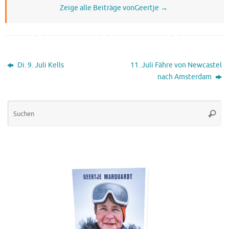
Zeige alle Beiträge vonGeertje
→
Di. 9. Juli Kells
11. Juli Fähre von Newcastel
nach Amsterdam
Su
Suche
na