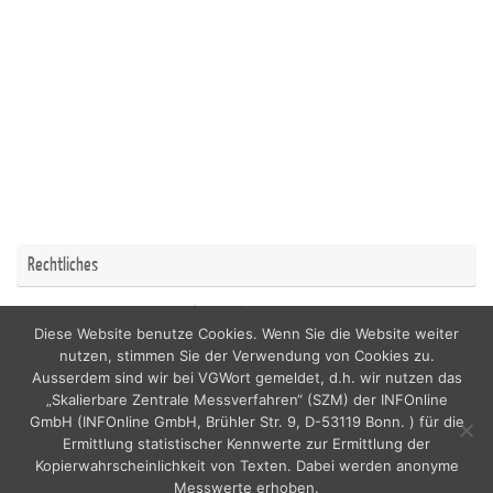
Rechtliches
Impressum
Datenschutzerklärung
Diese Website benutze Cookies. Wenn Sie die Website weiter
nutzen, stimmen Sie der Verwendung von Cookies zu.
Ausserdem sind wir bei VGWort gemeldet, d.h. wir nutzen das
„Skalierbare Zentrale Messverfahren“ (SZM) der INFOnline
GmbH (INFOnline GmbH, Brühler Str. 9, D-53119 Bonn. ) für die
copyright by nordicfamily
Ermittlung statistischer Kennwerte zur Ermittlung der
Kopierwahrscheinlichkeit von Texten. Dabei werden anonyme
Messwerte erhoben.