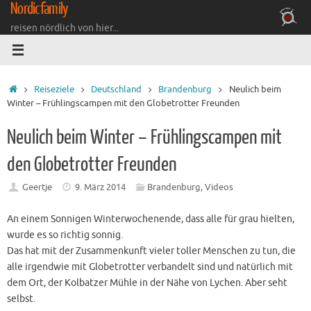
Nordicfamily
Zum
Inhalt
reisen nördlich von hier...
springen
Startseite
Reiseziele
Deutschland
Brandenburg
Neulich beim
Winter – Frühlingscampen mit den Globetrotter Freunden
Neulich beim Winter – Frühlingscampen mit
den Globetrotter Freunden
Geertje
9. März 2014
Brandenburg
,
Videos
An einem Sonnigen Winterwochenende, dass alle für grau hielten,
wurde es so richtig sonnig.
Das hat mit der Zusammenkunft vieler toller Menschen zu tun, die
alle irgendwie mit Globetrotter verbandelt sind und natürlich mit
dem Ort, der Kolbatzer Mühle in der Nähe von Lychen. Aber seht
selbst.