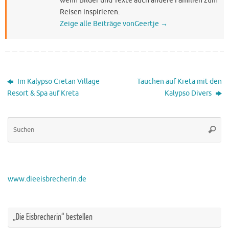
wenn Bilder und Texte auch andere Familien zum
Reisen inspirieren.
Zeige alle Beiträge vonGeertje
→
Im Kalypso Cretan Village
Tauchen auf Kreta mit den
Resort & Spa auf Kreta
Kalypso Divers
Su
Suche
na
www.dieeisbrecherin.de
„Die Eisbrecherin“ bestellen