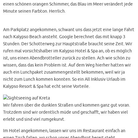
einen schönen orangen Schimmer, das Blau im Meer verändert jede
Minute seinen Farbton. Herrlich.
Am Parkplatz angekommen, schwant uns dass jetzt eine lange Fahrt
nach Kalypso Beach ansteht. Google berechnet das mit knapp 3
Stunden. Der Schotterweg zur Hauptstraße braucht seine Zeit. Wir
rufen mal vorsichtshalber im Kalypso Hotel & Spa an, ob es möglich
ist, uns einen Abendbrotteller zurück zu stellen. Ach wie schön zu
wissen, dass das kein Problem ist. Auf dem Weg hierher hatten wir
auch ein Lunchpaket zusammengestellt bekommen, weil wir ja
nicht zum Lunch kommen konnten. So ein All Inklusiv Urlaub im
Kalypso Resort & Spa hat echt seine Vorteile.
Wir fahren über die dunklen Straßen und kommen ganz gut voran.
Trotzdem sind wir ordentlich müde und geschafft, wir haben viel
erlebt und sind viel rumgekurvt.
Im Hotel angekommen, lassen wir uns im Restaurant einfach an
einen Tisch fallen, wo schon unser Abendbrot bereit steht.