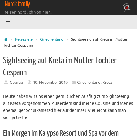
Nordicfamily
Zum
Inhalt
reisen nördlich von hier...
springen
Startseite
Reiseziele
Griechenland
Sightseeing auf Kreta im Mutter
Tochter Gespann
Sightseeing auf Kreta im Mutter Tochter
Gespann
Geertje
10. November 2019
Griechenland
,
Kreta
Heute haben wir uns einen gemütlichen Ausflug zum Sightseeing
auf Kreta vorgenommen. Außerdem sind meine Cousine und Merles
ehemaliger Schulkamerad hier auf der Insel. Vielleicht kann man
sich ja treffen.
Ein Morgen im Kalypso Resort und Spa vor dem